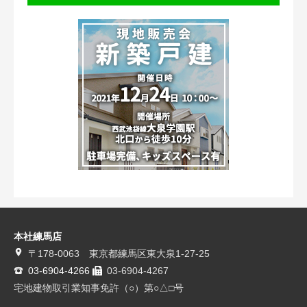
本社練馬店
〒178-0063 東京都練馬区東大泉1-27-25
03-6904-4266
03-6904-4267
宅地建物取引業知事免許（○）第○△□号