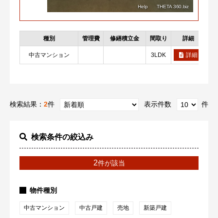
種別
管理費
修繕積立金
間取り
詳細
お
中古マンション
3LDK
詳細
検索結果：
2
件
表示件数
件
検索条件の絞込み
2
件が該当
物件種別
中古マンション
中古戸建
売地
新築戸建