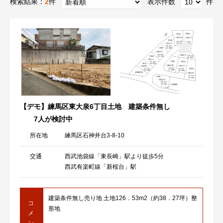
検索結果：
2
件
表示件数
件
【デモ】練馬区東大泉6丁目土地 建築条件無し
7人が検討中
所在地
練馬区石神井台3-8-10
交通
西武池袋線「東長崎」駅より徒歩5分
西武有楽町線「新桜台」駅
建築条件無し売り地 土地126．53m2（約38．27坪）整
コ
形地
メ
ン