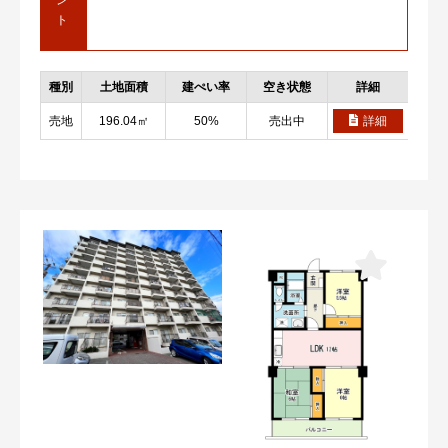
ト
種別
土地面積
建ぺい率
空き状態
詳細
お
売地
196.04㎡
50%
売出中
詳細