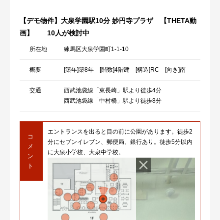
【デモ物件】大泉学園駅10分 妙円寺プラザ 【THETA動
画】
10人が検討中
所在地
練馬区大泉学園町1-1-10
概要
[築年]築8年 [階数]4階建 [構造]RC [向き]南
交通
西武池袋線「東長崎」駅より徒歩4分
西武池袋線「中村橋」駅より徒歩8分
エントランスを出ると目の前に公園があります。徒歩2
コ
分にセブンイレブン、郵便局、銀行あり。徒歩5分以内
メ
に大泉小学校、大泉中学校。
ン
ト