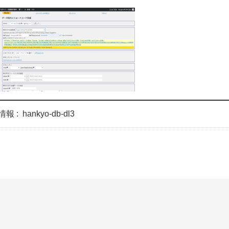
情報 :
hankyo-db-dl3