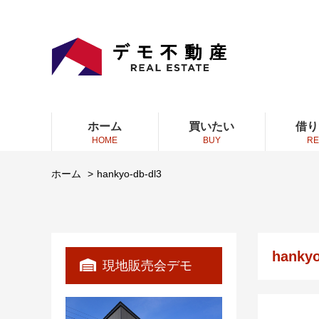
ホーム
買いたい
借り
HOME
BUY
RE
ホーム
hankyo-db-dl3
hankyo
現地販売会デモ