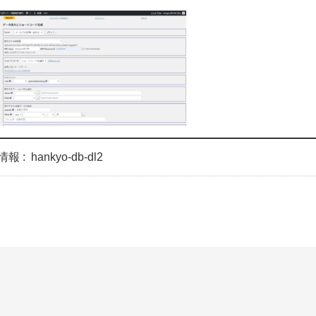
情報 :
hankyo-db-dl2