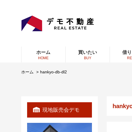
ホーム
買いたい
借り
HOME
BUY
RE
ホーム
hankyo-db-dl2
hankyo
現地販売会デモ