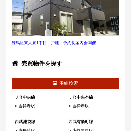
練馬区東大泉1丁目 戸建 予約制案内会開催
売買物件を探す
沿線検索
ＪＲ中央線
ＪＲ中央本線
吉祥寺駅
吉祥寺駅
西武池袋線
西武有楽町線
東長崎駅
小竹向原駅