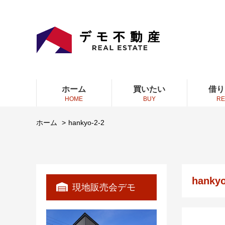
ホーム
買いたい
借り
HOME
BUY
RE
ホーム
hankyo-2-2
hankyo
現地販売会デモ