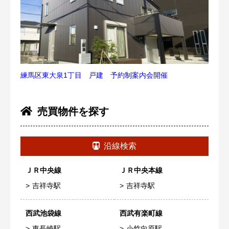
練馬区東大泉1丁目 戸建 予約制案内会開催
売買物件を探す
沿線検索
ＪＲ中央線
ＪＲ中央本線
吉祥寺駅
吉祥寺駅
西武池袋線
西武有楽町線
東長崎駅
小竹向原駅