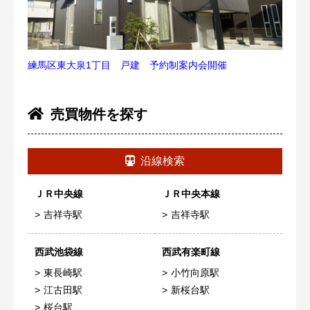
練馬区東大泉1丁目 戸建 予約制案内会開催
売買物件を探す
沿線検索
ＪＲ中央線
ＪＲ中央本線
吉祥寺駅
吉祥寺駅
西武池袋線
西武有楽町線
東長崎駅
小竹向原駅
江古田駅
新桜台駅
桜台駅