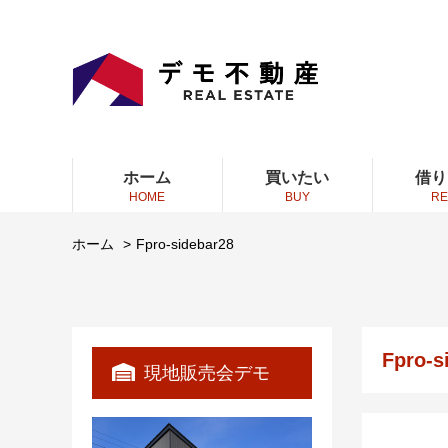
ホーム
買いたい
借り
HOME
BUY
RE
ホーム
Fpro-sidebar28
Fpro-s
現地販売会デモ