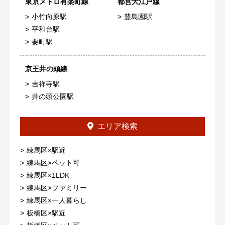
東京メトロ有楽町線
都営大江戸線
小竹向原駅
豊島園駅
平和台駅
要町駅
京王井の頭線
吉祥寺駅
井の頭公園駅
エリア検索
練馬区×駅近
練馬区×ペット可
練馬区×1LDK
練馬区×ファミリー
練馬区×一人暮らし
板橋区×駅近