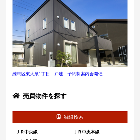
練馬区東大泉1丁目 戸建 予約制案内会開催
売買物件を探す
沿線検索
ＪＲ中央線
ＪＲ中央本線