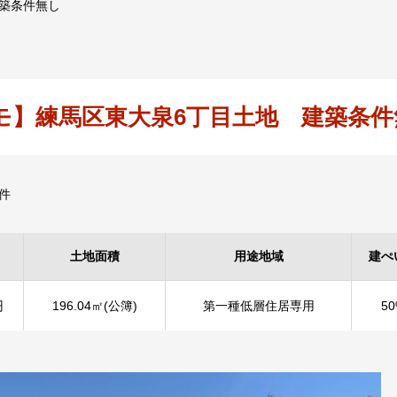
築条件無し
モ】練馬区東大泉6丁目土地 建築条件
件
土地面積
用途地域
建ぺ
円
196.04㎡(公簿)
第一種低層住居専用
5