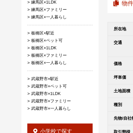
練馬区×1LDK
物
練馬区×ファミリー
練馬区×一人暮らし
所在地
板橋区×駅近
板橋区×ペット可
交通
板橋区×1LDK
板橋区×ファミリー
板橋区×一人暮らし
価格
坪単価
武蔵野市×駅近
武蔵野市×ペット可
土地面積
武蔵野市×1LDK
武蔵野市×ファミリー
種別
武蔵野市×一人暮らし
先物/自社
小学校で探す
取引態様