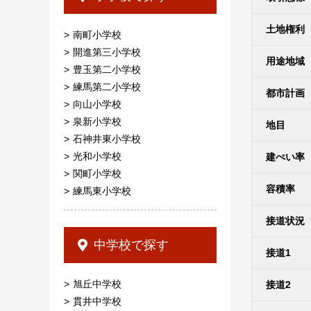
土地権利
南町小学校
開進第三小学校
用途地域
豊玉第二小学校
練馬第二小学校
都市計画
向山小学校
泉新小学校
地目
石神井東小学校
光和小学校
建ぺい率
関町小学校
容積率
練馬東小学校
接道状況
中学校で探す
接道1
旭丘中学校
接道2
貫井中学校