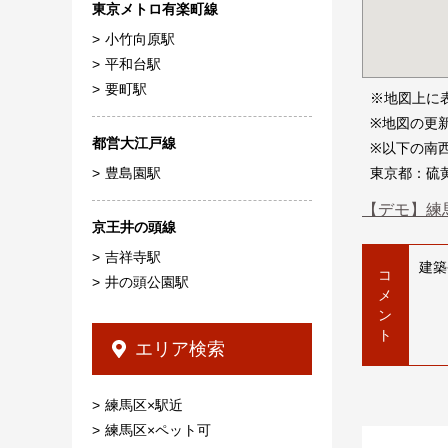
東京メトロ有楽町線
小竹向原駅
平和台駅
要町駅
※地図上に
※地図の更
都営大江戸線
※以下の南
東京都：硫
豊島園駅
【デモ】練
京王井の頭線
吉祥寺駅
建築
コ
井の頭公園駅
メ
ン
ト
エリア検索
練馬区×駅近
練馬区×ペット可