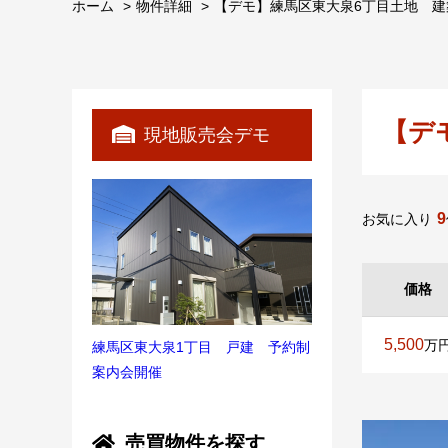
ホーム
物件詳細
【デモ】練馬区東大泉6丁目土地 建
【デ
現地販売会デモ
9
お気に入り
価格
5,500
万
練馬区東大泉1丁目 戸建 予約制
案内会開催
売買物件を探す