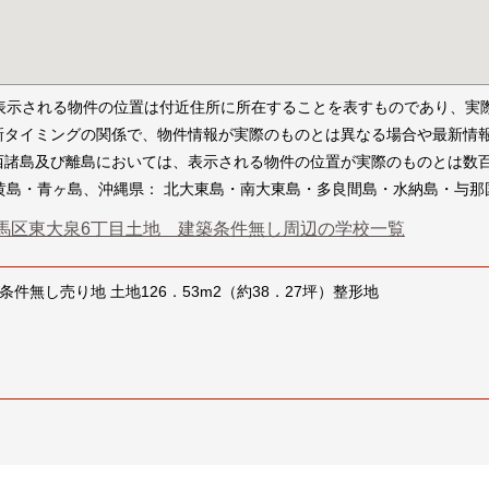
表示される物件の位置は付近住所に所在することを表すものであり、実
新タイミングの関係で、物件情報が実際のものとは異なる場合や最新情
西諸島及び離島においては、表示される物件の位置が実際のものとは数
黄島・青ヶ島、沖縄県： 北大東島・南大東島・多良間島・水納島・与那
馬区東大泉6丁目土地 建築条件無し周辺の学校一覧
条件無し売り地 土地126．53m2（約38．27坪）整形地