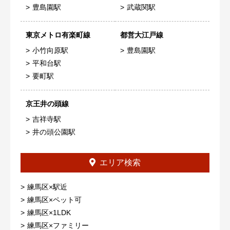
豊島園駅
武蔵関駅
東京メトロ有楽町線
都営大江戸線
小竹向原駅
豊島園駅
平和台駅
要町駅
京王井の頭線
吉祥寺駅
井の頭公園駅
エリア検索
練馬区×駅近
練馬区×ペット可
練馬区×1LDK
練馬区×ファミリー