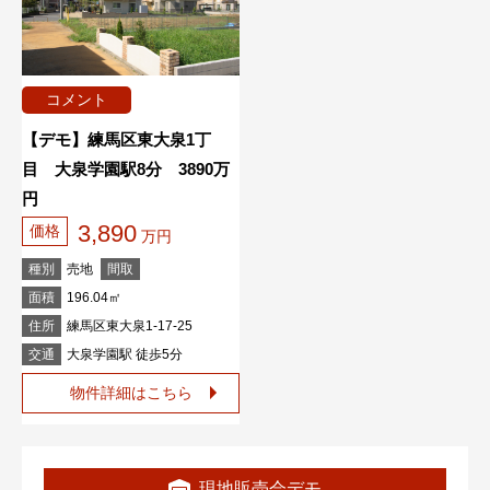
コメント
【デモ】練馬区東大泉1丁
目 大泉学園駅8分 3890万
円
3,890
価格
万円
種別
売地
間取
面積
196.04㎡
住所
練馬区東大泉1-17-25
交通
大泉学園駅 徒歩5分
物件詳細はこちら
現地販売会デモ