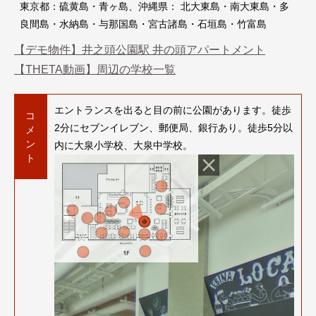
東京都：硫黄島・青ヶ島、沖縄県： 北大東島・南大東島・多
良間島・水納島・与那国島・宮古諸島・石垣島・竹富島
【デモ物件】井之頭公園駅 井の頭アパートメント
【THETA動画】周辺の学校一覧
エントランスを出ると目の前に公園があります。徒歩
コ
2分にセブンイレブン、郵便局、銀行あり。徒歩5分以
メ
ン
内に大泉小学校、大泉中学校。
ト