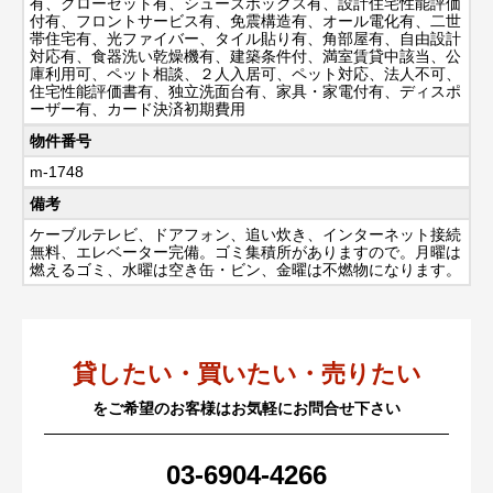
有、クローゼット有、シューズボックス有、設計住宅性能評価
付有、フロントサービス有、免震構造有、オール電化有、二世
帯住宅有、光ファイバー、タイル貼り有、角部屋有、自由設計
対応有、食器洗い乾燥機有、建築条件付、満室賃貸中該当、公
庫利用可、ペット相談、２人入居可、ペット対応、法人不可、
住宅性能評価書有、独立洗面台有、家具・家電付有、ディスポ
ーザー有、カード決済初期費用
物件番号
m-1748
備考
ケーブルテレビ、ドアフォン、追い炊き、インターネット接続
無料、エレベーター完備。ゴミ集積所がありますので。月曜は
燃えるゴミ、水曜は空き缶・ビン、金曜は不燃物になります。
貸したい・買いたい・売りたい
をご希望のお客様はお気軽にお問合せ下さい
03-6904-4266