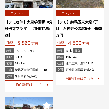
コメント
コメント
【デモ物件】大泉学園駅10分
【デモ】練馬区東大泉3丁
妙円寺プラザ 【THETA動
目 石神井公園駅5分 4500
画】
万円
5,860
4,500
価格
価格
万円
万円
種別
中古マンション
種別
売地
間取
間取
3LDK
面積
196.04㎡
面積
98.47㎡
住所
練馬区東大泉3-17-25
住所
練馬区大泉学園町1-1-10
交通
石神井公園駅 徒歩5分
交通
東長崎駅 徒歩4分
物件詳細はこちら
物件詳細はこちら