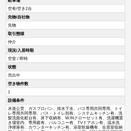
駐車場
空有/空き2台
先物/自社物
先物
取引態様
仲介
現況/入居時期
空室 / 即時
状態
売出中
空き物件数
1
設備条件
水道公営、ガスプロパン、排水下水、バス専用共同専用、トイ
レ専用共同専用、バス・トイレ別有、システムキッチン有、洗
髪洗面化粧台有、床下収納有、W.INクローゼット有、洗濯機置
き場室内、専用庭有、バルコニー有、TVドアホン有、温水洗
浄便座有、カウンターキッチン有、浴室乾燥機有、全居室収納