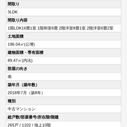
間取り
3LDK
間取り内容
1階LDK16畳1室 1階和室6畳 2階洋室8畳1室 2階洋室6畳2室
土地面積
196.04㎡(公簿)
建物面積・専有面積
89.47㎡(内法)
部屋の向き
南
築年月（築年数）
2018年7月（築8年）
種別
中古マンション
総戸数/部屋番号/所在階/階建
265戸 / 1102 / 地上10階