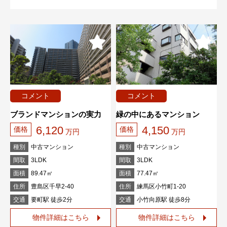
コメント
コメント
ブランドマンションの実力
緑の中にあるマンション
6,120
4,150
価格
価格
万円
万円
種別
中古マンション
種別
中古マンション
間取
3LDK
間取
3LDK
面積
89.47㎡
面積
77.47㎡
住所
豊島区千早2-40
住所
練馬区小竹町1-20
交通
要町駅 徒歩2分
交通
小竹向原駅 徒歩8分
物件詳細はこちら
物件詳細はこちら