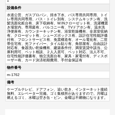
1
設備条件
水道公営、ガスプロパン、排水下水、バス専用共同専用、トイ
レ専用共同専用、バス・トイレ別有、システムキッチン有、洗
髪洗面化粧台有、床下収納有、W.INクローゼット有、洗濯機置
き場室内、専用庭有、バルコニー有、TVドアホン有、温水洗
浄便座有、カウンターキッチン有、浴室乾燥機有、全居室収納
有、クローゼット有、シューズボックス有、設計住宅性能評価
付有、フロントサービス有、免震構造有、オール電化有、二世
帯住宅有、光ファイバー、タイル貼り有、角部屋有、自由設計
対応有、食器洗い乾燥機有、建築条件付、満室賃貸中該当、公
庫利用可、ペット相談、２人入居可、ペット対応、法人不可、
住宅性能評価書有、独立洗面台有、家具・家電付有、ディスポ
ーザー有、カード決済初期費用、手付金保証有
物件番号
m-1762
備考
ケーブルテレビ、ドアフォン、追い炊き、インターネット接続
無料、エレベーター完備。ゴミ集積所がありますので。月曜は
燃えるゴミ、水曜は空き缶・ビン、金曜は不燃物になります。