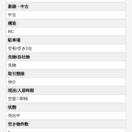
新築・中古
中古
構造
RC
駐車場
空有/空き2台
先物/自社物
先物
取引態様
仲介
現況/入居時期
空室 / 即時
状態
売出中
空き物件数