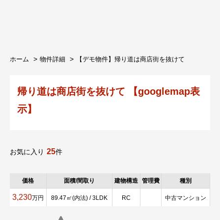
ホーム
物件詳細
【デモ物件】帰り道は商店街を抜けて
帰り道は商店街を抜けて 【googlemap表
示】
25
お気に入り
件
価格
面積/間取り
建物構造
管理費
種別
3,230
万円
89.47㎡(内法) / 3LDK
RC
中古マンション