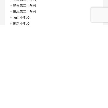
豊玉第二小学校
練馬第二小学校
向山小学校
泉新小学校
石神井東小学校
光和小学校
関町小学校
練馬東小学校
中学校で探す
旭丘中学校
貫井中学校
石神井南中学校
大泉中学校
光が丘第三中学校
田柄中学校