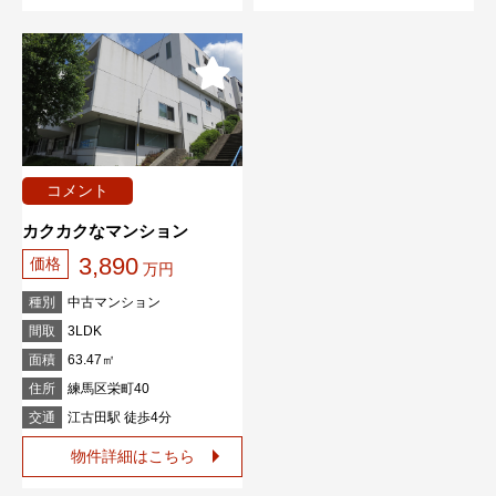
コメント
カクカクなマンション
3,890
価格
万円
種別
中古マンション
間取
3LDK
面積
63.47㎡
住所
練馬区栄町40
交通
江古田駅 徒歩4分
物件詳細はこちら