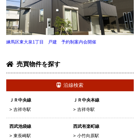
練馬区東大泉1丁目 戸建 予約制案内会開催
売買物件を探す
沿線検索
ＪＲ中央線
ＪＲ中央本線
吉祥寺駅
吉祥寺駅
西武池袋線
西武有楽町線
東長崎駅
小竹向原駅