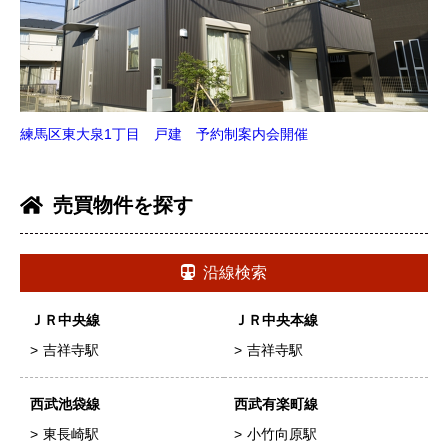
練馬区東大泉1丁目 戸建 予約制案内会開催
売買物件を探す
沿線検索
ＪＲ中央線
ＪＲ中央本線
吉祥寺駅
吉祥寺駅
西武池袋線
西武有楽町線
東長崎駅
小竹向原駅