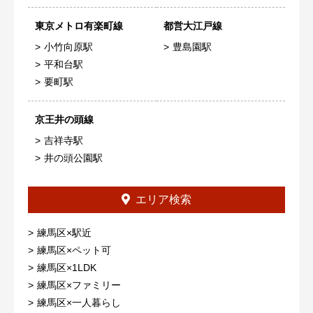
東京メトロ有楽町線
都営大江戸線
小竹向原駅
豊島園駅
平和台駅
要町駅
京王井の頭線
吉祥寺駅
井の頭公園駅
エリア検索
練馬区×駅近
練馬区×ペット可
練馬区×1LDK
練馬区×ファミリー
練馬区×一人暮らし