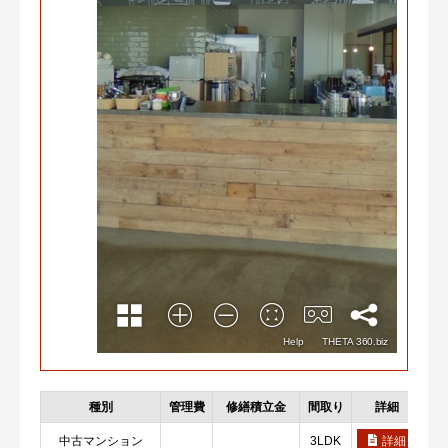
種別
管理費
修繕積立金
間取り
詳細
お
中古マンション
3LDK
詳細