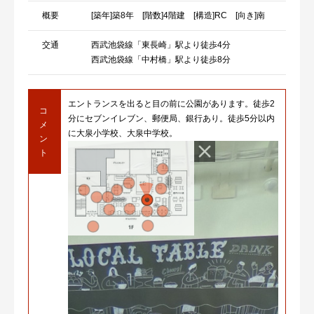
概要
[築年]築8年 [階数]4階建 [構造]RC [向き]南
交通
西武池袋線「東長崎」駅より徒歩4分
西武池袋線「中村橋」駅より徒歩8分
エントランスを出ると目の前に公園があります。徒歩2
コ
分にセブンイレブン、郵便局、銀行あり。徒歩5分以内
メ
に大泉小学校、大泉中学校。
ン
ト