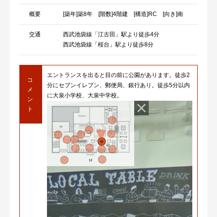
概要
[築年]築8年 [階数]4階建 [構造]RC [向き]南
交通
西武池袋線「江古田」駅より徒歩4分
西武池袋線「桜台」駅より徒歩8分
エントランスを出ると目の前に公園があります。徒歩2
コ
分にセブンイレブン、郵便局、銀行あり。徒歩5分以内
メ
に大泉小学校、大泉中学校。
ン
ト