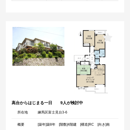
高台からはじまる一日
9人が検討中
所在地
練馬区富士見台3-6
概要
[築年]築8年 [階数]4階建 [構造]RC [向き]南