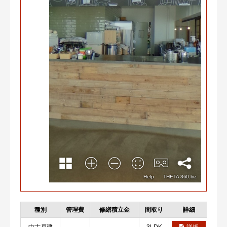
種別
管理費
修繕積立金
間取り
詳細
お