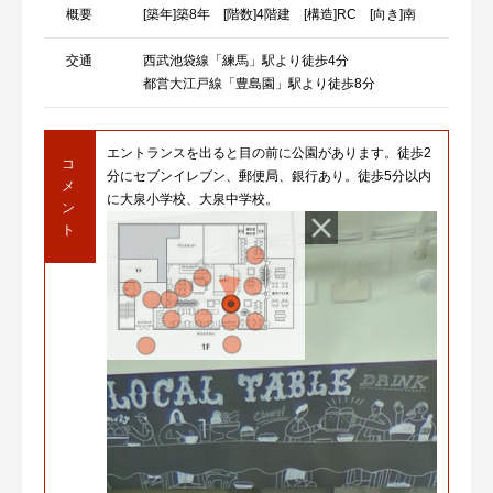
概要
[築年]築8年 [階数]4階建 [構造]RC [向き]南
交通
西武池袋線「練馬」駅より徒歩4分
都営大江戸線「豊島園」駅より徒歩8分
エントランスを出ると目の前に公園があります。徒歩2
コ
分にセブンイレブン、郵便局、銀行あり。徒歩5分以内
メ
に大泉小学校、大泉中学校。
ン
ト