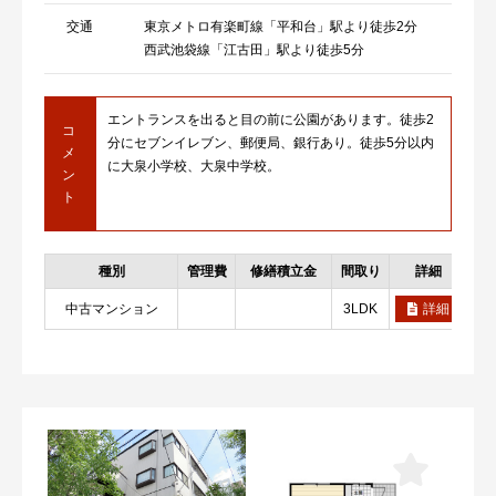
交通
東京メトロ有楽町線「平和台」駅より徒歩2分
西武池袋線「江古田」駅より徒歩5分
エントランスを出ると目の前に公園があります。徒歩2
コ
分にセブンイレブン、郵便局、銀行あり。徒歩5分以内
メ
に大泉小学校、大泉中学校。
ン
ト
種別
管理費
修繕積立金
間取り
詳細
お
中古マンション
3LDK
詳細