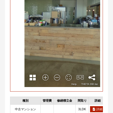
種別
管理費
修繕積立金
間取り
詳細
お
中古マンション
3LDK
詳細