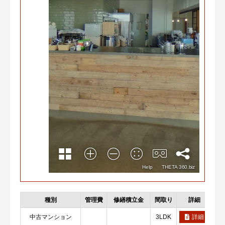
種別
管理費
修繕積立金
間取り
詳細
お
中古マンション
3LDK
詳細