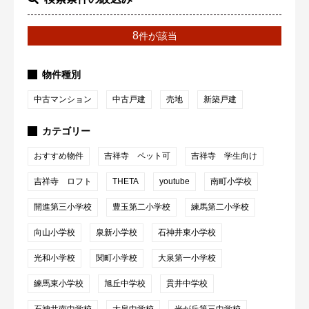
8
件が該当
物件種別
中古マンション
中古戸建
売地
新築戸建
カテゴリー
おすすめ物件
吉祥寺 ペット可
吉祥寺 学生向け
吉祥寺 ロフト
THETA
youtube
南町小学校
開進第三小学校
豊玉第二小学校
練馬第二小学校
向山小学校
泉新小学校
石神井東小学校
光和小学校
関町小学校
大泉第一小学校
練馬東小学校
旭丘中学校
貫井中学校
石神井南中学校
大泉中学校
光が丘第三中学校