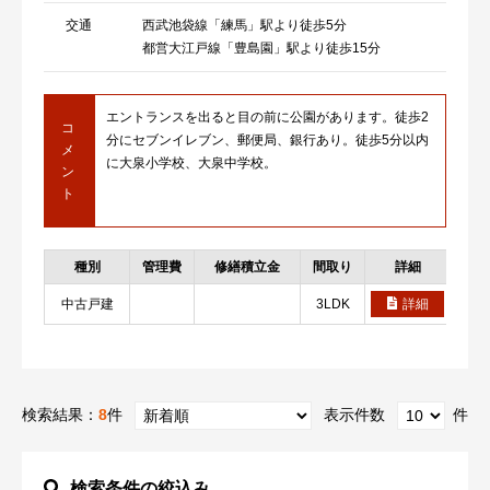
交通
西武池袋線「練馬」駅より徒歩5分
都営大江戸線「豊島園」駅より徒歩15分
エントランスを出ると目の前に公園があります。徒歩2
コ
分にセブンイレブン、郵便局、銀行あり。徒歩5分以内
メ
に大泉小学校、大泉中学校。
ン
ト
種別
管理費
修繕積立金
間取り
詳細
お
中古戸建
3LDK
詳細
検索結果：
8
件
表示件数
件
検索条件の絞込み