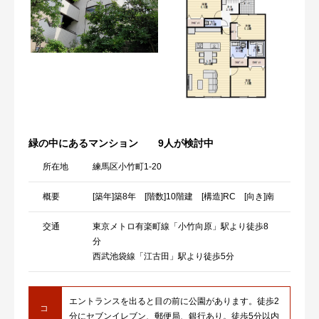
緑の中にあるマンション
9人が検討中
所在地
練馬区小竹町1-20
概要
[築年]築8年 [階数]10階建 [構造]RC [向き]南
交通
東京メトロ有楽町線「小竹向原」駅より徒歩8
分
西武池袋線「江古田」駅より徒歩5分
エントランスを出ると目の前に公園があります。徒歩2
コ
分にセブンイレブン、郵便局、銀行あり。徒歩5分以内