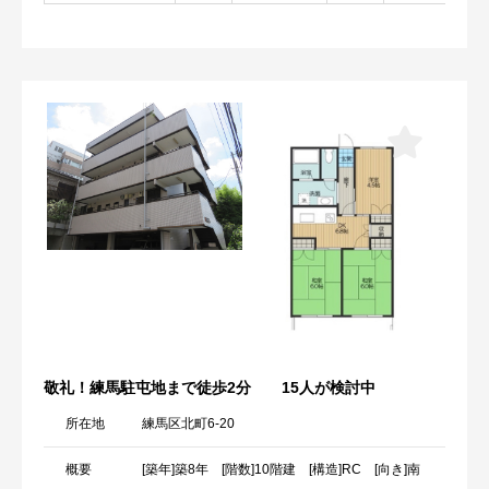
敬礼！練馬駐屯地まで徒歩2分
15人が検討中
所在地
練馬区北町6-20
概要
[築年]築8年 [階数]10階建 [構造]RC [向き]南