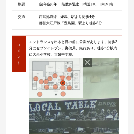
概要
[築年]築8年 [階数]4階建 [構造]RC [向き]南
交通
西武池袋線「練馬」駅より徒歩4分
都営大江戸線「豊島園」駅より徒歩8分
エントランスを出ると目の前に公園があります。徒歩2
コ
分にセブンイレブン、郵便局、銀行あり。徒歩5分以内
メ
に大泉小学校、大泉中学校。
ン
ト