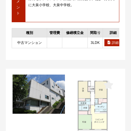
メ
に大泉小学校、大泉中学校。
ン
ト
種別
管理費
修繕積立金
間取り
詳細
お
中古マンション
3LDK
詳細